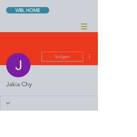
WBL HOME
Meer acties
Volgen
Jakia Chy