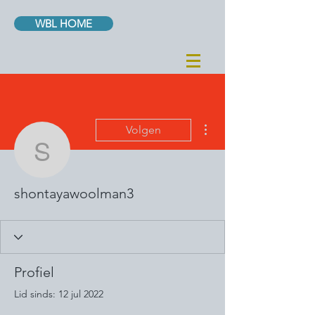
WBL HOME
Meer acties
Volgen
shontayawoolman3
shontayawoolman3
Profiel
Lid sinds: 12 jul 2022