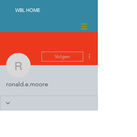
WBL HOME
Meer acties
Volgen
ronald.e.moore
ronald.e.moore