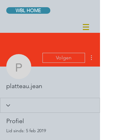
WBL HOME
Meer acties
Volgen
platteau.jean
platteau.jean
Profiel
Lid sinds: 5 feb 2019