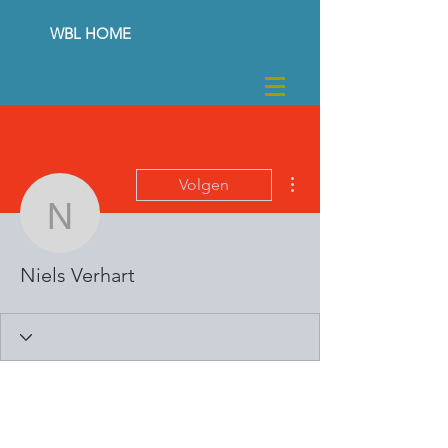
WBL HOME
Meer acties
Volgen
Niels Verhart
Niels Verhart