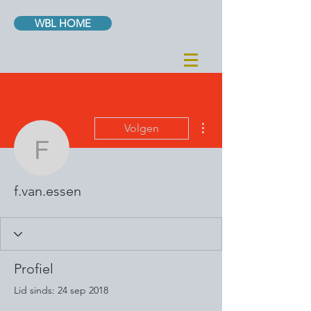
WBL HOME
Meer acties
Volgen
f.van.essen
f.van.essen
Profiel
Lid sinds: 24 sep 2018