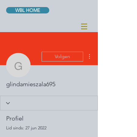
WBL HOME
Meer acties
Volgen
glindamieszala695
glindamieszala695
Profiel
Lid sinds: 27 jun 2022